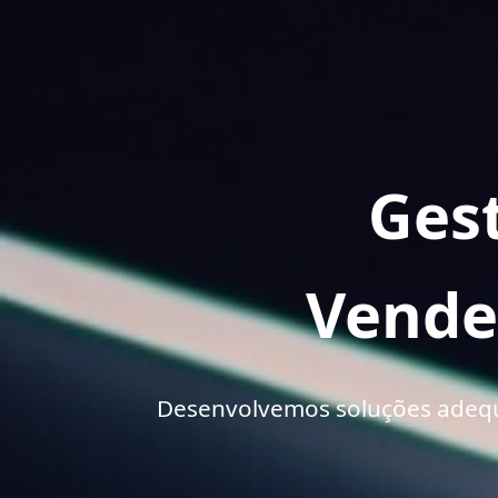
Gest
Vende
Desenvolvemos soluções adequa